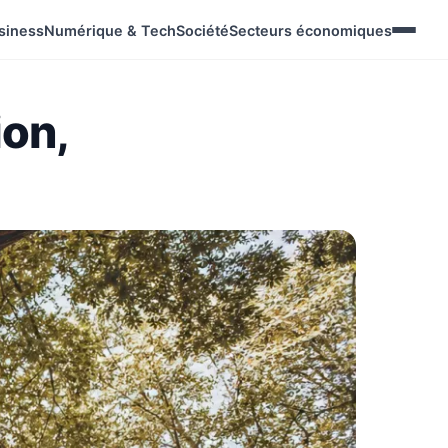
siness
Numérique & Tech
Société
Secteurs économiques
ion,